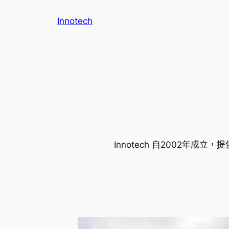
跳
Innotech
至
主
要
內
容
Innotech 自2002